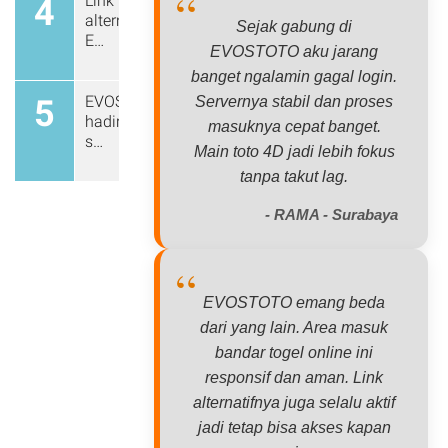
Link
4
stabil
online
lelet
alternatif
Sejak gabung di
24
tanpa
EVOSTOTO
EVOSTOTO aku jarang
jam.
gangguan
selalu
banget ngalamin gagal login.
saat
update
akses
untuk
EVOSTOTO
5
Servernya stabil dan proses
pasar
memastikan
hadir
masuknya cepat banget.
toto
member
sebagai
Main toto 4D jadi lebih fokus
4D
tetap
bandar
tanpa takut lag.
bisa
toto
masuk
togel
- RAMA - Surabaya
kapan
online
saja
terpercaya
dengan
sistem
cepat
EVOSTOTO emang beda
dan
dari yang lain. Area masuk
responsif
bandar togel online ini
responsif dan aman. Link
alternatifnya juga selalu aktif
jadi tetap bisa akses kapan