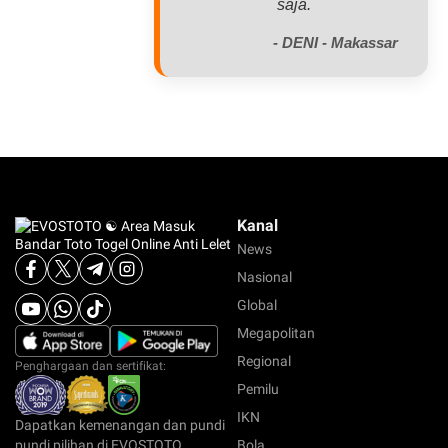
saja.
- DENI - Makassar
Kanal
News
Nasional
Global
Megapolitan
Regional
Penghargaan dan sertifikat:
Pemilu
IKN
Dapatkan kemenangan dan pundi
pundi pilihan di EVOSTOTO
Bola