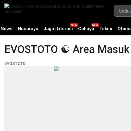
News
Nusaraya
Jagat Literasi
Cahaya
Tekno
Otomo
EVOSTOTO ☯︎ Area Masuk Ba
EVOSTOTO