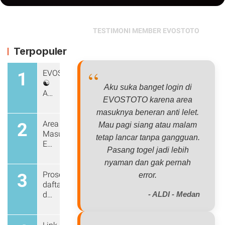
TESTIMONI MEMBER EVOSTOTO
Terpopuler
EVOSTOTO
1
☯︎
Aku suka banget login di
Area
EVOSTOTO karena area
Masuk
masuknya beneran anti lelet.
Bandar
Toto
Area
2
Mau pagi siang atau malam
Togel
Masuk
tetap lancar tanpa gangguan.
Online
EVOSTOTO
Pasang togel jadi lebih
Anti
dilengkapi
nyaman dan gak pernah
Lelet
sistem
dengan
keamanan
Proses
3
error.
akses
terbaru
daftar
login
untuk
dan
- ALDI - Medan
cepat
kenyamanan
login
dan
bermain
EVOSTOTO
server
togel
anti